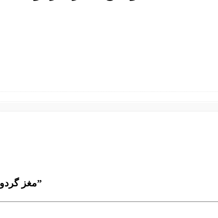
Be the first to review “مغز گردو مجلسی جعبه 300 گرمی”